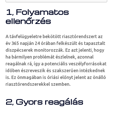
1, Folyamatos
ellenőrzés
A távfelügyeletre bekötött riasztórendszert az
év 365 napján 24 órában felkészült és tapasztalt
diszpécserek monitorozzák. Ez azt jelenti, hogy
ha bármilyen problémát észlelnek, azonnal
reagálnak rá, így a potenciális veszélyforrásokat
időben észreveszik és szakszerűen intézkednek
is. Ez önmagában is óriási előnyt jelent az önálló
riasztórendszerekkel szemben.
2, Gyors reagálás