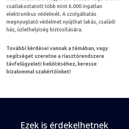
csatlakoztatott több mint 6.000 ingatlan
elektronikus védelmét. A szolgáltatás
megnyugtató védelmet nyújthat lakás, családi
ház, üzlethelyiség biztosítására.
További kérdései vannak a témában, vagy
segítséget szeretne a riasztórendszere
távfelügyeleti bekötéséhez, keresse
bizalommal szakértőinket!
Ezek is érdekelhetnek