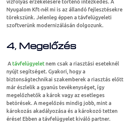
vízfolyás érzékelésére történő intézkedés. A
Nyugalom Kft-nél mi is az állandó fejlesztésekre
törekszünk. Jelenleg éppen a távfelügyeleti
szoftverünk modernizálásán dolgozunk.
4, Megelőzés
A
távfelügyelet
nem csak a riasztási eseteknél
nyújt segítséget. Gyakori, hogy a
biztonságtechnikai szakemberek a riasztás előtt
már észlelik a gyanús tevékenységet, így
megelőzhetők a károk vagy az esetleges
betörések. A megelőzés mindig jobb, mint a
károkozás akadályozása és a károkozó tetten
érése! Ebben a távfelügyelet kiváló partner.