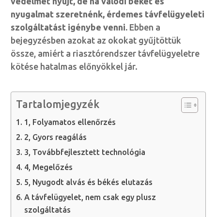
védelmet nyújt, de ha valódi békét és
nyugalmat szeretnénk, érdemes távfelügyeleti
szolgáltatást igénybe venni.
Ebben a
bejegyzésben azokat az okokat gyűjtöttük
össze, amiért a riasztórendszer távfelügyeletre
kötése hatalmas előnyökkel jár.
Tartalomjegyzék
1, Folyamatos ellenőrzés
2, Gyors reagálás
3, Továbbfejlesztett technológia
4, Megelőzés
5, Nyugodt alvás és békés elutazás
A távfelügyelet, nem csak egy plusz
szolgáltatás