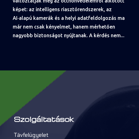
változtatják meg az otthonvédelemről alkotott
képet: az intelligens riasztórendszerek, az
AI‑alapú kamerák és a helyi adatfeldolgozás ma
már nem csak kényelmet, hanem mérhetően
nagyobb biztonságot nyújtanak. A kérdés nem...
Szolgáltatások
Távfelügyelet