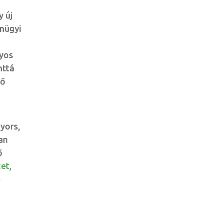
 új
űnügyi
nyos
nttá
lő
gyors,
ban
ő
et,
b