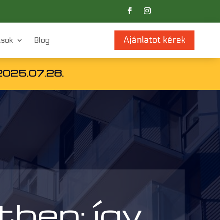
Ajánlatot kérek
ások
Blog
2025.07.28.
ben: így