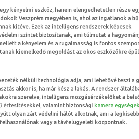
egy kényelmi eszköz, hanem elengedhetetlen része egy
ndokolt Veszprém megyében is, ahol az ingatlanok a b
nnak kitéve. Ezek az intelligens rendszerek képesek
 védelmi szintet biztosítanak, ami túlmutat a hagyomá
mellett a kényelem és a rugalmasság is fontos szempo
yújtanak kiemelkedő megoldást az okos eszközökre épü
ezeték nélküli technológia adja, ami lehetővé teszi a 
álasztás akkor is, ha már kész a lakás. A rendszer általá
akokra szerelve, intelligens mozgásérzékelőket a bels
ű értesítésekkel, valamint biztonsági
kamera egységek
ütt olyan zárt védelmi hálót alkotnak, ami a legkiseb
a felhasználónak vagy a távfelügyeleti központnak.