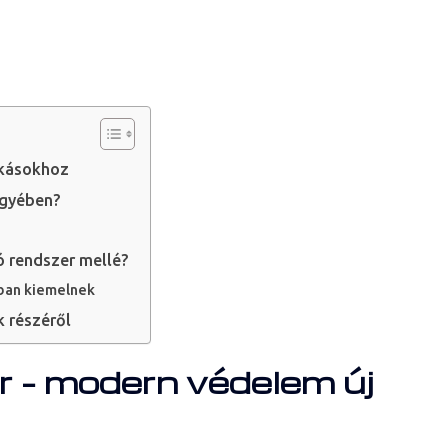
akásokhoz
egyében?
tó rendszer mellé?
bban kiemelnek
k részéről
r – modern védelem új