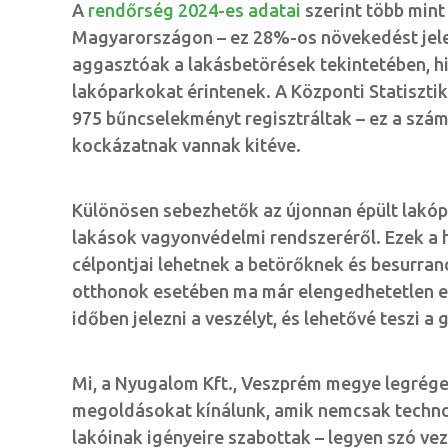
A
rendőrség 2024-es adatai
szerint több mint
Magyarországon – ez 28%-os növekedést jelen
aggasztóak a lakásbetörések tekintetében, h
lakóparkokat érintenek. A Központi Statiszti
975 bűncselekményt regisztráltak – ez a szám
kockázatnak vannak kitéve.
Különösen sebezhetők az újonnan épült lakó
lakások vagyonvédelmi rendszeréről. Ezek a he
célpontjai lehetnek a betörőknek és besurran
otthonok esetében ma már elengedhetetlen 
időben jelezni a veszélyt, és lehetővé teszi a 
Mi, a Nyugalom Kft., Veszprém megye legrége
megoldásokat kínálunk, amik nemcsak technol
lakóinak igényeire szabottak – legyen szó veze