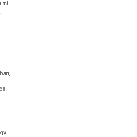
n mi
,
n
ban,
ben
,
egy