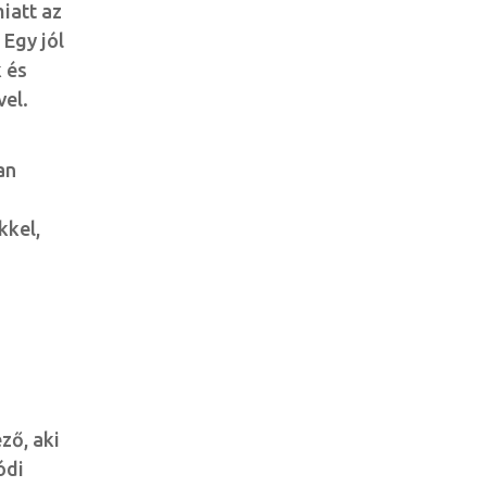
iatt az
 Egy jól
 és
vel.
an
kkel,
ző, aki
ódi