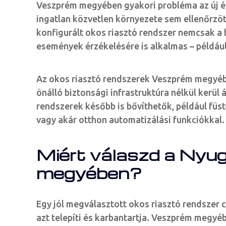
Veszprém megyében gyakori probléma az új ép
ingatlan közvetlen környezete sem ellenőrzött
konfigurált okos riasztó rendszer nemcsak a
események érzékelésére is alkalmas – példáu
Az okos riasztó rendszerek Veszprém megyébe
önálló biztonsági infrastruktúra nélkül kerül
rendszerek később is bővíthetők, például füs
vagy akár otthon automatizálási funkciókkal.
Miért válaszd a Nyu
megyében?
Egy jól megválasztott okos riasztó rendszer 
azt telepíti és karbantartja. Veszprém megyé