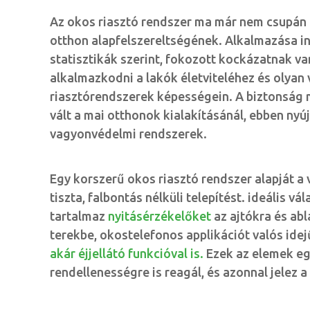
Az okos riasztó rendszer ma már nem csupán 
otthon alapfelszereltségének. Alkalmazása i
statisztikák szerint, fokozott kockázatnak va
alkalmazkodni a lakók életviteléhez és olyan
riasztórendszerek képességein. A biztonság 
vált a mai otthonok kialakításánál, ebben n
vagyonvédelmi rendszerek.
Egy korszerű okos riasztó rendszer alapját a v
tiszta, falbontás nélküli telepítést. ideális v
tartalmaz
nyitásérzékelőket
az ajtókra és abl
terekbe, okostelefonos applikációt valós idej
akár éjjellátó funkcióval is.
Ezek az elemek egy
rendellenességre is reagál, és azonnal jelez 