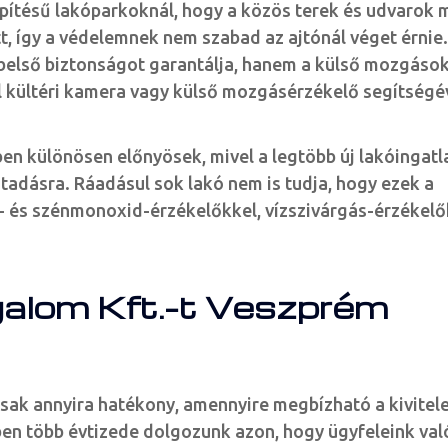
ítésű lakóparkoknál, hogy a közös terek és udvarok m
, így a védelemnek nem szabad az ajtónál véget érnie.
 belső biztonságot garantálja, hanem a külső mozgások
l kültéri kamera vagy külső mozgásérzékelő segítségé
n különösen előnyösek, mivel a legtöbb új lakóingatl
 átadásra. Ráadásul sok lakó nem is tudja, hogy ezek a
t- és szénmonoxid-érzékelőkkel, vízszivárgás-érzékelő
galom Kft.-t Veszprém
csak annyira hatékony, amennyire megbízható a kivitele
ben több évtizede dolgozunk azon, hogy ügyfeleink val