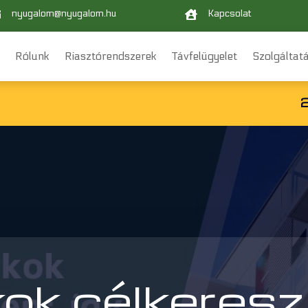
nyugalom@nyugalom.hu
Kapcsolat


k
Rólunk
Riasztórendszerek
Távfelügyelet
Szolgáltat
ok célkereszt