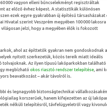
 60 000 vagyon elleni bűncselekményt regisztráltak
t az előző évhez képest. A statisztikák különösen
iszen ezek egyre gyakrabban új építésű társasházakat 
kai Hivatal szerint Veszprém megyében 100 000 lakosra 
 világosan jelzi, hogy a megyében élők is fokozott
parkok, ahol az építtetők gyakran nem gondoskodnak 
lyek nyitott szerkezetük, közös tereik miatt ideális
ó tolvajoknak. Az ilyen típusú lakóparkokban található
egy megbízható
okos riasztó rendszer telepítése
, ami 
gyors beavatkozást – akár távolról is.
bbi és legnagyobb biztonságtechnikai vállalkozásakén
ógiailag korszerűek, hanem kifejezetten az új lakópa
ték nélküli telepítésről, távfelügyeletről vagy kivonul