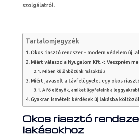
szolgálatról.
Tartalomjegyzék
Okos riasztó rendszer – modern védelem új l
Miért válaszd a Nyugalom Kft.-t Veszprém m
Miben különbözünk másoktól?
Miért javasolt a távfelügyelet egy okos riasz
A fő előnyök, amiket ügyfeleink a leggyakra
Gyakran ismételt kérdések új lakásba költöző
Okos riasztó rendsze
lakásokhoz