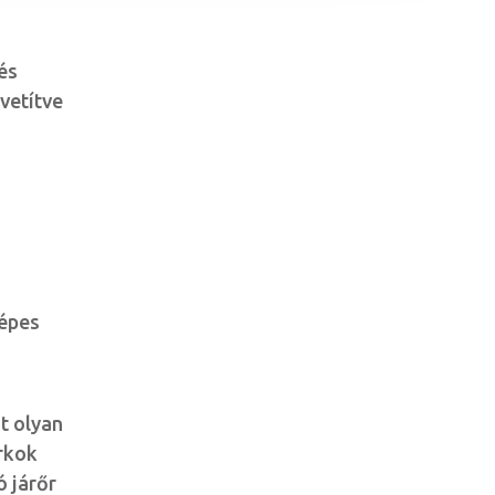
és
vetítve
a
képes
t olyan
rkok
ó járőr