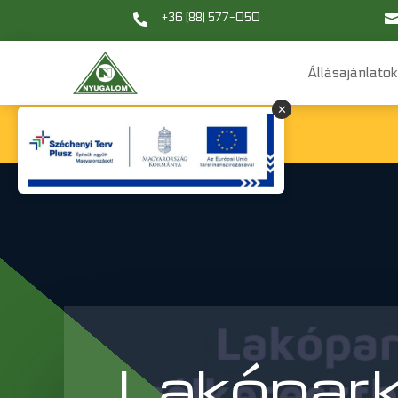
+36 (88) 577-050

Állásajánlato
✕
Lakópark