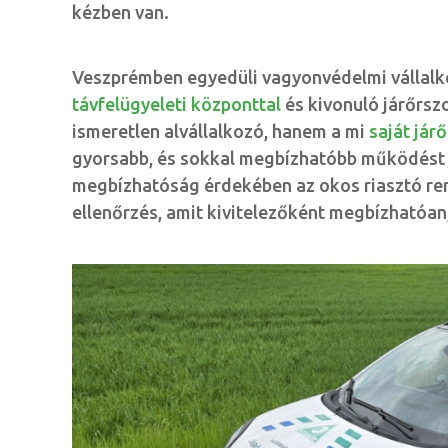
kézben van.
Veszprémben egyedüli vagyonvédelmi vállalko
távfelügyeleti központtal
és kivonuló járőrszo
ismeretlen alvállalkozó, hanem a mi
saját jár
gyorsabb, és sokkal megbízhatóbb működést j
megbízhatóság érdekében az okos riasztó ren
ellenőrzés, amit kivitelezőként megbízhatóan,