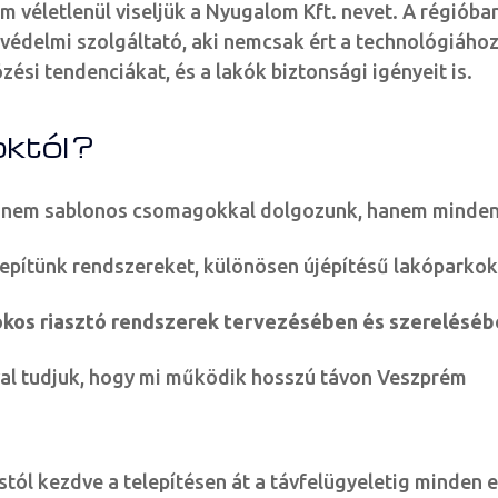
 véletlenül viseljük a Nyugalom Kft. nevet. A régióba
védelmi szolgáltató, aki nemcsak ért a technológiához
zési tendenciákat, és a lakók biztonsági igényeit is.
któl?
: nem sablonos csomagokkal dolgozunk, hanem minde
lepítünk rendszereket, különösen újépítésű lakóparkok
 okos riasztó rendszerek tervezésében és szerelésé
ával tudjuk, hogy mi működik hosszú távon Veszprém
stól kezdve a telepítésen át a távfelügyeletig minden 