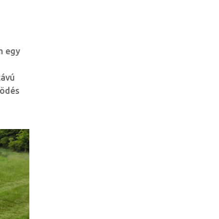
em egy
távú
ködés