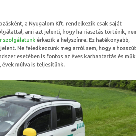
zásként, a Nyugalom Kft. rendelkezik csak saját
lgálattal, ami azt jelenti, hogy ha riasztás történik, n
őr szolgálatunk
érkezik a helyszínre. Ez hatékonyabb,
elent. Ne feledkezzünk meg arról sem, hogy a hosszú
dszer esetében is fontos az éves karbantartás és mű
 évek múlva is teljesítünk.